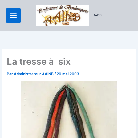
Aller
au
AAINB
contenu
La tresse à six
Par
Administrateur AAINB
/
20 mai 2003