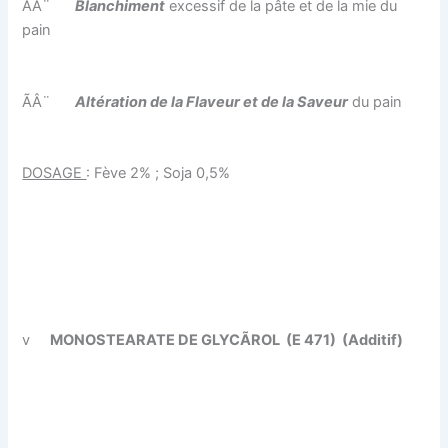
ÃÂ¨
Blanchiment
excessif de la pâte et de la mie du
pain
ÃÂ¨
Altération de la Flaveur et de la Saveur
du pain
DOSAGE
: Fève 2% ; Soja 0,5%
v
MONOSTEARATE DE GLYCÃROL
(E 471)
(Additif)