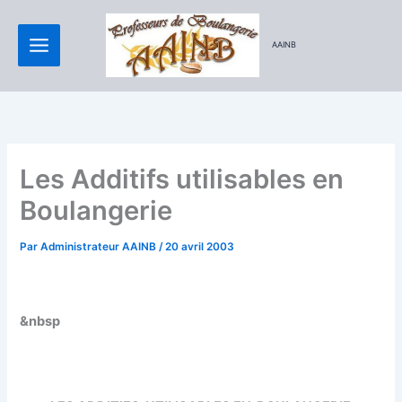
Aller
au
AAINB
contenu
Les Additifs utilisables en
Boulangerie
Par
Administrateur AAINB
/
20 avril 2003
&nbsp