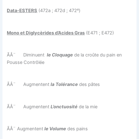
e
Data-ESTERS
(472a ; 472d ; 472
)
Mono et Diglycèrides d’Acides Gras
(E471 ; E472)
ÃÂ¨
Diminuent
le Cloquage
de la croûte du pain en
Pousse Contrôlée
ÃÂ¨
Augmentent
la
Tolérance
des pâtes
ÃÂ¨
Augmentent
L’onctuosité
de la mie
ÃÂ¨
Augmentent
le Volume
des pains