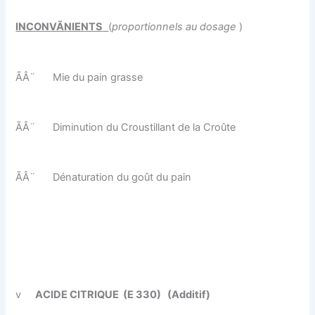
INCONVÃNIENTS
(
proportionnels au dosage
)
ÃÂ¨
Mie du pain grasse
ÃÂ¨
Diminution du Croustillant de la Croûte
ÃÂ¨
Dénaturation du goût du pain
v
ACIDE CITRIQUE
(E 330)
(Additif)