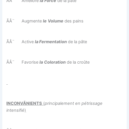
ÃÂ¨
Améliore
la
Force
de la pâte
ÃÂ¨
Augmente
le
Volume
des pains
ÃÂ¨
Active
la Fermentation
de la pâte
ÃÂ¨
Favorise
la
Coloration
de la croûte
INCONVÃNIENTS
(
principalement en pétrissage
intensifié
)