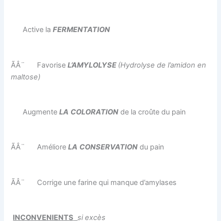
Active la
FERMENTATION
ÃÂ¨
Favorise
L’AMYLOLYSE
(Hydrolyse de l’amidon en
maltose)
Augmente
LA
COLORATION
de la croûte du pain
ÃÂ¨
Améliore
LA
CONSERVATION
du pain
ÃÂ¨
Corrige une farine qui manque d’amylases
INCONVENIENTS
si excès