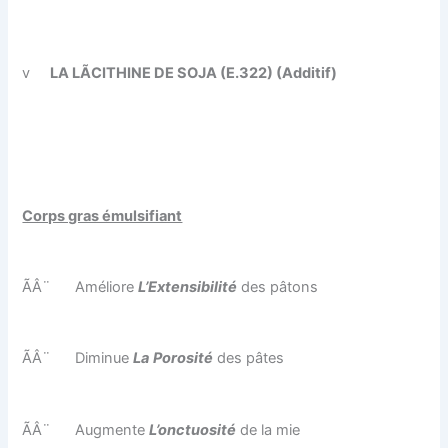
v
LA LÃCITHINE DE SOJA (E.322) (Additif)
Corps gras émulsifiant
ÃÂ¨
Améliore
L’Extensibilité
des pâtons
ÃÂ¨
Diminue
La
Porosité
des pâtes
ÃÂ¨
Augmente
L’onctuosité
de la mie