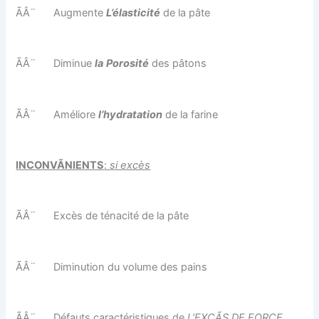
ÃÂ¨
Augmente
L’élasticité
de la pâte
ÃÂ¨
Diminue
la
Porosité
des pâtons
ÃÂ¨
Améliore
l’hydratation
de la farine
INCONVÃNIENTS
:
si excès
ÃÂ¨
Excès de ténacité de la pâte
ÃÂ¨
Diminution du volume des pains
ÃÂ¨
Défauts caractéristiques de
L’EXCÃS DE FORCE
.