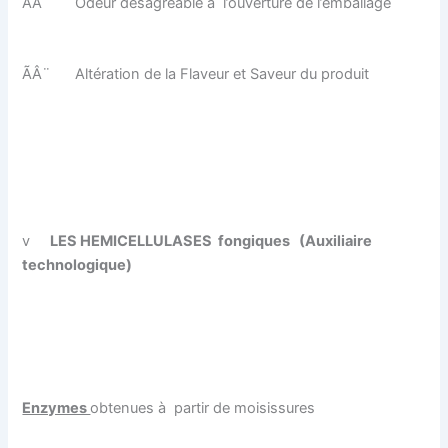
ÃÂ¨
Odeur désagréable à l’ouverture de l’emballage
ÃÂ¨
Altération de la Flaveur et Saveur du produit
v
LES HEMICELLULASES
fongiques
(Auxiliaire
technologique)
Enzymes
obtenues à partir de moisissures