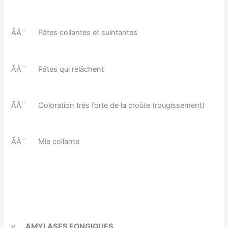
ÃÂ¨
Pâtes collantes et suintantes
ÃÂ¨
Pâtes qui relâchent
ÃÂ¨
Coloration très forte de la croûte (rougissement)
ÃÂ¨
Mie collante
v
AMYLASES FONGIQUES