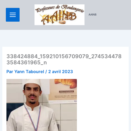
Aller
au
AAINB
contenu
338424884_159210156709079_274534478
3584361965_n
Par
Yann Tabourel
/
2 avril 2023