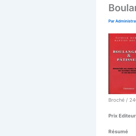
Boula
Par
Administr
Broché / 2
Prix Editeur
Résumé