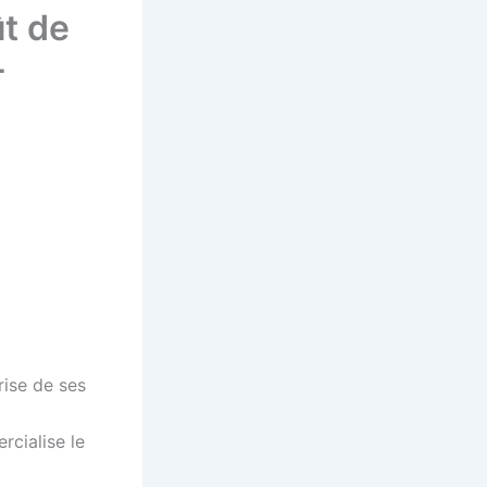
ût de
-
rise de ses
rcialise le