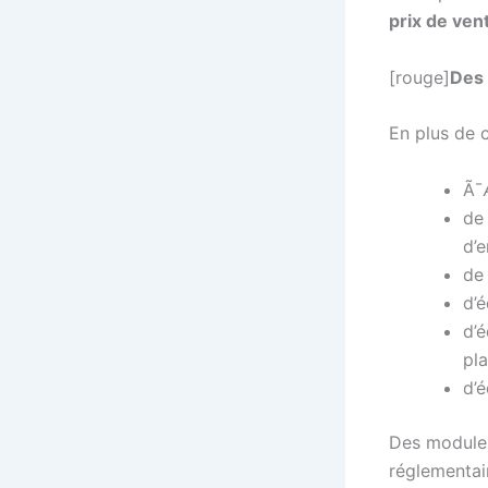
prix de ven
[rouge]
Des 
En plus de 
Ã¯Æ
de
d’e
de 
d’
d’é
pl
d’
Des modules
réglementai