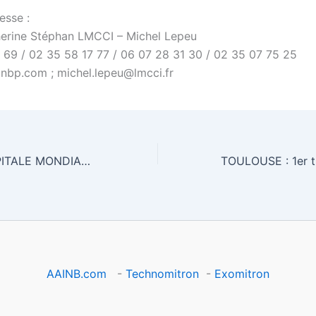
esse :
erine Stéphan LMCCI – Michel Lepeu
 69 / 02 35 58 17 77 / 06 07 28 31 30 / 02 35 07 75 25
nbp.com ; michel.lepeu@lmcci.fr
ST ETIENNE CAPITALE MONDIALE DU PAIN
AAINB.com
-
Technomitron
-
Exomitron