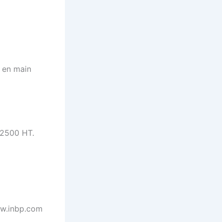
e en main
: 2500 HT.
ww.inbp.com