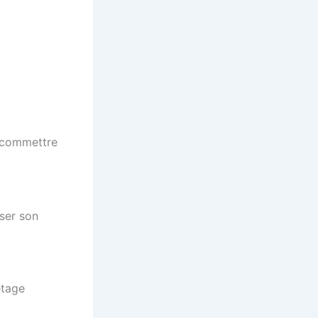
 commettre
iser son
etage