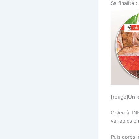
Sa finalité :
[rouge]
Un l
Grâce à INB
variables e
Puis après 