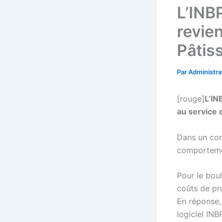
L’INB
revie
Pâtis
Par
Administr
[rouge]
L’IN
au service 
Dans un con
comportemen
Pour le bou
coûts de pr
En réponse, 
logiciel INB