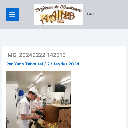
Aller
au
AAINB
contenu
IMG_20240222_142510
Par
Yann Tabourel
/
23 février 2024