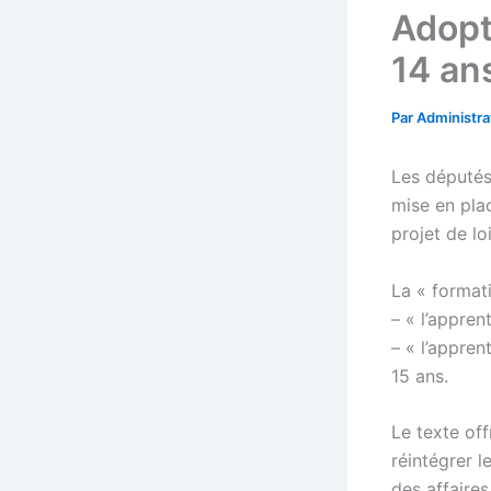
Adopt
14 an
Par
Administr
Les députés
mise en pla
projet de lo
La « format
– « l’appren
– « l’appren
15 ans.
Le texte off
réintégrer 
des affaires