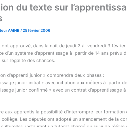
ion du texte sur l’apprentiss
s
ateur AAINB
/
25 février 2006
 ont approuvé, dans la nuit de jeudi 2 à vendredi 3 février
ce d’un système d’apprentissage à partir de 14 ans prévu d
i sur l’égalité des chances.
ion d’apprenti junior » comprendra deux phases :
tissage junior initial » avec initiation aux métiers à partir d
tissage junior confirmé » avec un contrat d’apprentissage à
re aux apprentis la possibilité d’interrompre leur formation 
le collège. Les députés ont adopté un amendement de la c
 culturelles, instaurant un tutorat chargé du suivi de l’élève 