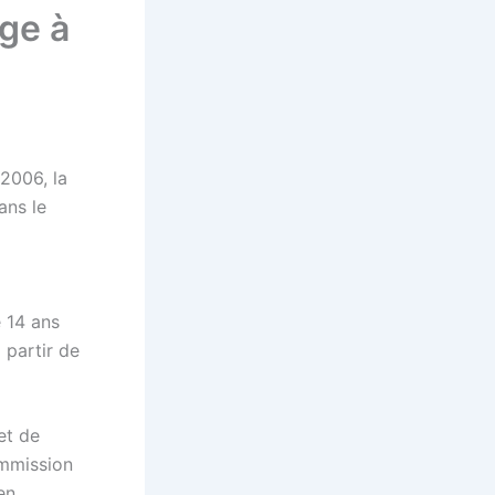
age à
 2006, la
ans le
e 14 ans
 partir de
et de
ommission
en