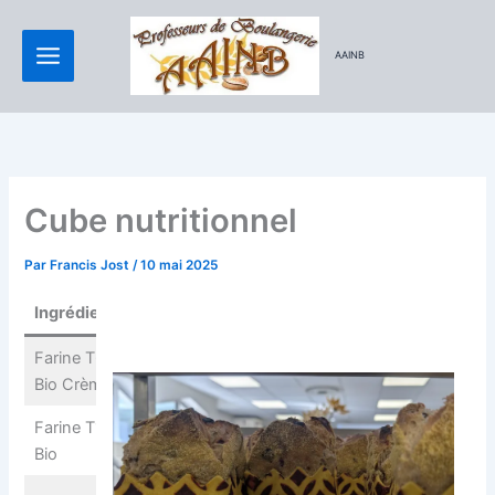
Aller
au
AAINB
contenu
Cube nutritionnel
Par
Francis Jost
/
10 mai 2025
Ingrédients
Farine T65
800
Bio Crème
g
Farine T150
100
Bio
g