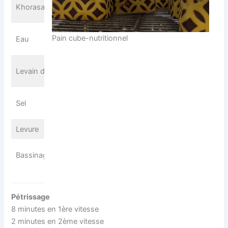
100
Khorasan
g
750
Pain cube-nutritionnel
Eau
g
150
Levain dur
g
18
Sel
g
Levure
5 g
150
Bassinage
g
Pétrissage
8 minutes en 1ère vitesse
2 minutes en 2ème vitesse