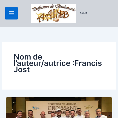
Aller
au
AAINB
contenu
Nom de
l’auteur/autrice :Francis
Jost