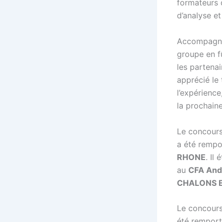
formateurs 
d’analyse et
Accompagn
groupe en f
les partenai
apprécié le 
l’expérience
la prochaine
Le concour
a été rempo
RHONE
. Il
au
CFA And
CHALONS E
Le concour
été remport