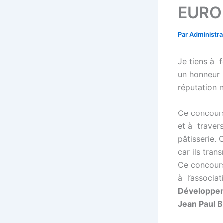
EURO
Par
Administr
Je tiens à f
un honneur 
réputation n
Ce concours
et à travers
pâtisserie. 
car ils tran
Ce concours
à l’associa
Développe
Jean Paul 