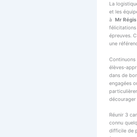
La logistiqu
et les équip
à
Mr Régis
félicitation
épreuves. Ce
une référen
Continuons 
élèves-appr
dans de bon
engagées on
particulière
décourager l
Réunir 3 ca
connu quelq
difficile de