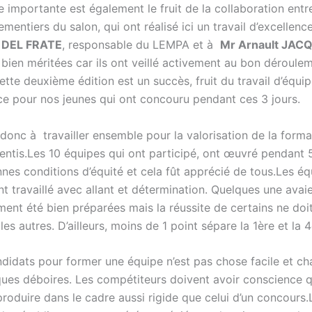
e importante est également le fruit de la collaboration entr
ementiers du salon, qui ont réalisé ici un travail d’excellenc
 DEL FRATE
, responsable du LEMPA et à
Mr Arnault JAC
s bien méritées car ils ont veillé activement au bon déroule
tte deuxième édition est un succès, fruit du travail d’équipe
ce pour nos jeunes qui ont concouru pendant ces 3 jours.
donc à travailler ensemble pour la valorisation de la form
entis.Les 10 équipes qui ont participé, ont œuvré pendant 
nes conditions d’équité et cela fût apprécié de tous.Les éq
t travaillé avec allant et détermination. Quelques une avai
ment été bien préparées mais la réussite de certains ne doi
es autres. D’ailleurs, moins de 1 point sépare la 1ère et la
ndidats pour former une équipe n’est pas chose facile et c
ues déboires. Les compétiteurs doivent avoir conscience qu
 produire dans le cadre aussi rigide que celui d’un concours.