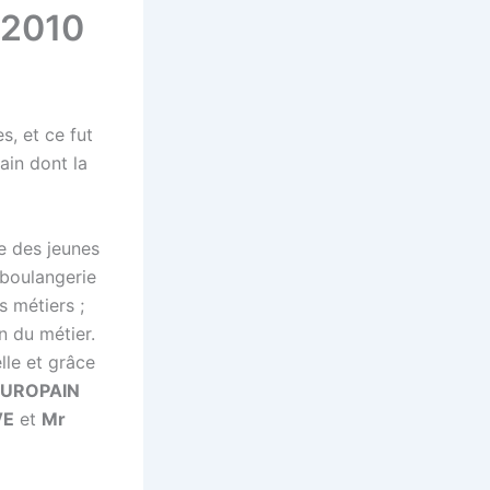
 2010
s, et ce fut
ain dont la
e des jeunes
 boulangerie
s métiers ;
on du métier.
lle et grâce
EUROPAIN
VE
et
Mr