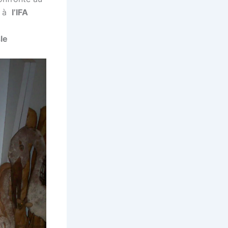
, à
l’IFA
sle