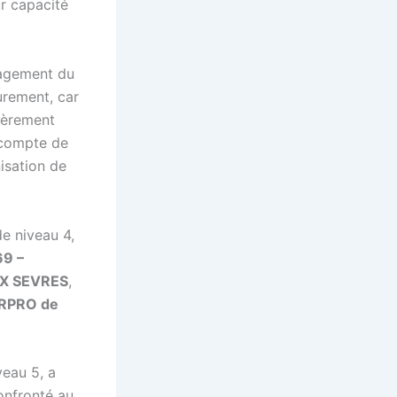
r capacité
nagement du
urement, car
lièrement
r compte de
nisation de
e niveau 4,
69 –
UX SEVRES
,
RPRO de
veau 5, a
 confronté au