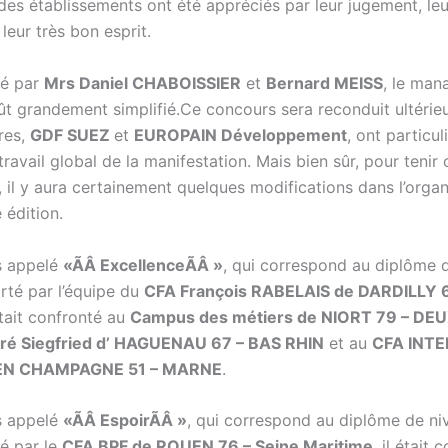
des établissements ont été appréciés par leur jugement, leu
 leur très bon esprit.
é par
Mrs Daniel CHABOISSIER
et
Bernard MEISS
, le ma
ût grandement simplifié.Ce concours sera reconduit ultérie
res,
GDF SUEZ
et
EUROPAIN Développement
, ont particu
travail global de la manifestation. Mais bien sûr, pour teni
, il y aura certainement quelques modifications dans l’orga
 édition.
s appelé
«ÃÂ ExcellenceÃÂ »
, qui correspond au diplôme d
rté par l’équipe du
CFA François RABELAIS de DARDILLY 
 était confronté au
Campus des métiers de NIORT 79 – DE
ré Siegfried d’ HAGUENAU 67 – BAS RHIN
et au
CFA INTE
N CHAMPAGNE 51 – MARNE
.
s appelé
«ÃÂ EspoirÃÂ »
, qui correspond au diplôme de ni
é par le
CFA BPF de ROUEN 76 – Seine Maritime
, il était