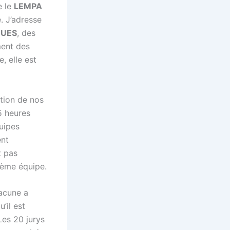
e le
LEMPA
e. J’adresse
QUES
, des
ment des
, elle est
ation de nos
5 heures
uipes
ent
t pas
 4ème équipe.
hacune a
’il est
Les 20 jurys