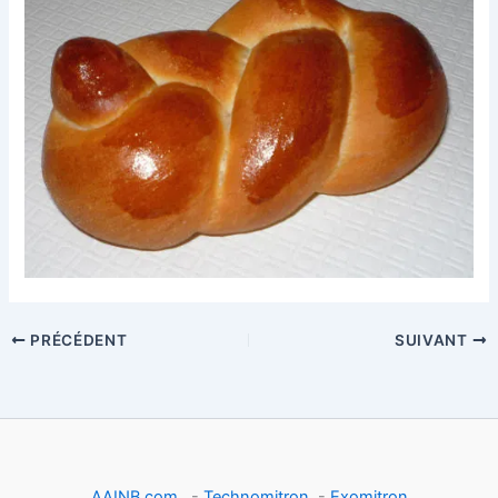
PRÉCÉDENT
SUIVANT
AAINB.com
-
Technomitron
-
Exomitron