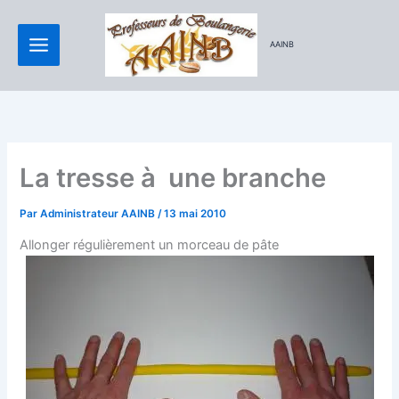
Aller
au
AAINB
contenu
La tresse à une branche
Par
Administrateur AAINB
/
13 mai 2010
Allonger régulièrement un morceau de pâte