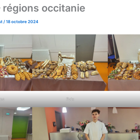
 régions occitanie
st
/
18 octobre 2024
tes
Foix